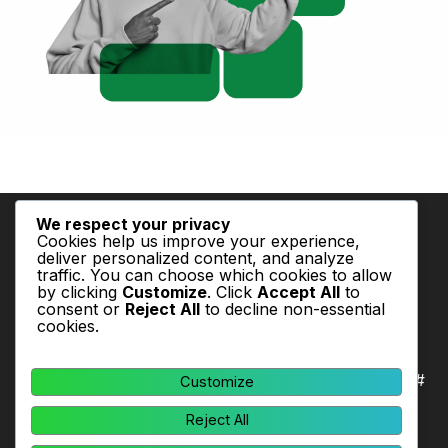
We respect your privacy
Cookies help us improve your experience,
deliver personalized content, and analyze
traffic. You can choose which cookies to allow
by clicking
Customize
. Click
Accept All
to
Dirección: Calle 36 # 28 A -24. Frente al Concejo de
consent or
Reject All
to decline non-essential
Bogotá
cookies.
Bogotá Teléfono: +57 (1) 6563000 / +57 (1) 6563001
Celular: +57 317 5104124
E-mail: centrodepensamiento@partidoverde.org.co
Recepción de documentación física: Dirección: Calle 36 #
Customize
28 A -24.
Frente al concejo de Bogotá
Reject All
Bogotá Teléfono: +57 (1) 6563000 / +57 (1) 6563001