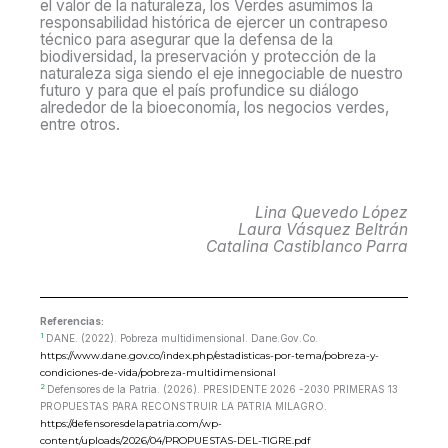
el valor de la naturaleza, los Verdes asumimos la
responsabilidad histórica de ejercer un contrapeso
técnico para asegurar que la defensa de la
biodiversidad, la preservación y protección de la
naturaleza siga siendo el eje innegociable de nuestro
futuro y para que el país profundice su diálogo
alrededor de la bioeconomía, los negocios verdes,
entre otros.
Lina Quevedo López
Laura Vásquez Beltrán
Catalina Castiblanco Parra
Referencias:
1
DANE. (2022). Pobreza multidimensional. Dane.Gov.Co.
https://www.dane.gov.co/index.php/estadisticas-por-tema/pobreza-y-
condiciones-de-vida/pobreza-multidimensional
2
Defensores de la Patria. (2026). PRESIDENTE 2026 -2030 PRIMERAS 13
PROPUESTAS PARA RECONSTRUIR LA PATRIA MILAGRO.
https://defensoresdelapatria.com/wp-
content/uploads/2026/04/PROPUESTAS-DEL-TIGRE.pdf