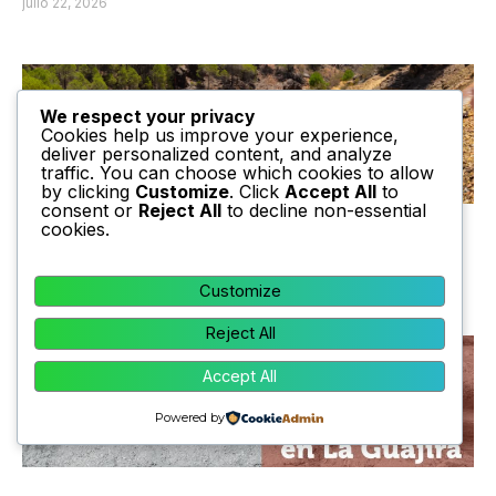
julio 22, 2026
We respect your privacy
Cookies help us improve your experience,
deliver personalized content, and analyze
traffic. You can choose which cookies to allow
by clicking
Customize
. Click
Accept All
to
consent or
Reject All
to decline non-essential
cookies.
El mercurio en la minería artesanal del oro
en Colombia
mayo 29, 2026
Customize
Reject All
Accept All
Powered by