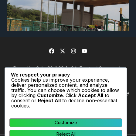
Dirección: Calle 36 # 28 A -24. Frente al Concejo de
Bogotá
We respect your privacy
Bogotá Teléfono: +57 (1) 6563000 / +57 (1) 6563001
Cookies help us improve your experience,
Celular: +57 317 5104124
deliver personalized content, and analyze
E-mail: centrodepensamiento@partidoverde.org.co
traffic. You can choose which cookies to allow
Recepción de documentación física: Dirección: Calle 36 #
by clicking
Customize
. Click
Accept All
to
28 A -24.
consent or
Reject All
to decline non-essential
Frente al concejo de Bogotá
cookies.
Bogotá Teléfono: +57 (1) 6563000 / +57 (1) 6563001
Customize
Reject All